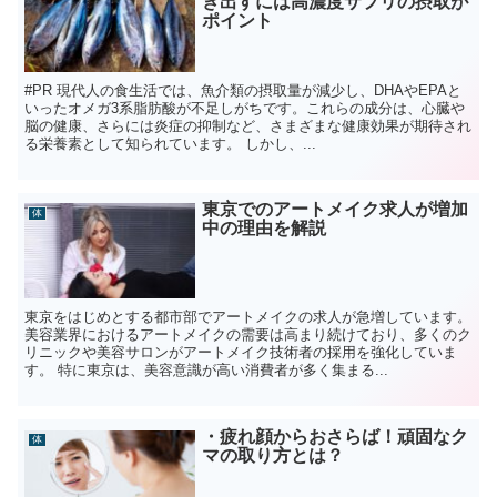
き出すには高濃度サプリの摂取が
ポイント
#PR 現代人の食生活では、魚介類の摂取量が減少し、DHAやEPAと
いったオメガ3系脂肪酸が不足しがちです。これらの成分は、心臓や
脳の健康、さらには炎症の抑制など、さまざまな健康効果が期待され
る栄養素として知られています。 しかし、...
東京でのアートメイク求人が増加
体
中の理由を解説
東京をはじめとする都市部でアートメイクの求人が急増しています。
美容業界におけるアートメイクの需要は高まり続けており、多くのク
リニックや美容サロンがアートメイク技術者の採用を強化していま
す。 特に東京は、美容意識が高い消費者が多く集まる...
・疲れ顔からおさらば！頑固なク
体
マの取り方とは？