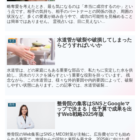
略奪愛を考えたとき、最も気になるのは「本当に成功するのか」とい
う点です。相手の気持ち、相手のパートナーとの関係の強さ、周囲の
状況など、多くの要素が絡み合う中で、成功の可能性を見極めること
は簡単ではありません。 霊視占いは、目に見えない...
水道管が破裂や破損してしまった
生活
らどうすればいいか
水道管は、どの家庭にもある重要な部品で、私たちに安定した水を供
給し、洪水のリスクを減らすという重要な役割を担っています。 残
念ながら、この水道管は、様々な外的要因や内的要因によって、破裂
しやすい状態にあります。この記事では、水道管破裂...
整骨院の集客はSNSとGoogleマ
商売
ップで決まる｜低予算で成果を出
すWeb戦略2025年版
整骨院のWeb集客はSNSとMEO対策が主軸に。広告費ゼロでも始め
られる施策で、地域からの認知と来院を最大化。2025年に向けた成