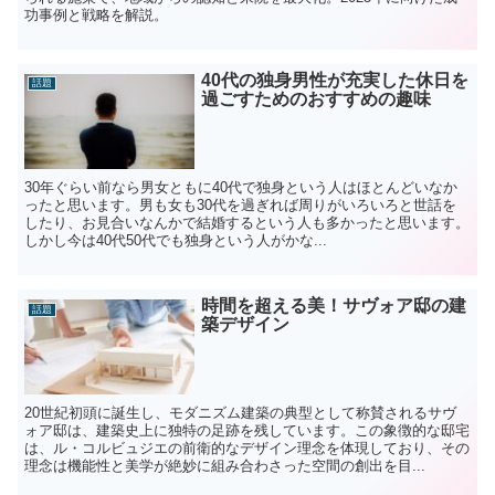
功事例と戦略を解説。
40代の独身男性が充実した休日を
話題
過ごすためのおすすめの趣味
30年ぐらい前なら男女ともに40代で独身という人はほとんどいなか
ったと思います。男も女も30代を過ぎれば周りがいろいろと世話を
したり、お見合いなんかで結婚するという人も多かったと思います。
しかし今は40代50代でも独身という人がかな...
時間を超える美！サヴォア邸の建
話題
築デザイン
20世紀初頭に誕生し、モダニズム建築の典型として称賛されるサヴ
ォア邸は、建築史上に独特の足跡を残しています。この象徴的な邸宅
は、ル・コルビュジエの前衛的なデザイン理念を体現しており、その
理念は機能性と美学が絶妙に組み合わさった空間の創出を目...