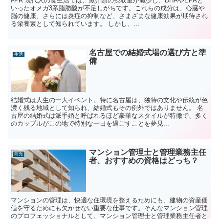
#PR 現代人の食生活では、魚介類の摂取量が減少し、DHAやEPAと
いったオメガ3系脂肪酸が不足しがちです。これらの成分は、心臓や
脳の健康、さらには炎症の抑制など、さまざまな健康効果が期待され
る栄養素として知られています。 しかし、...
名古屋での結婚式場の選び方と準
生活
備
結婚式は人生の一大イベント。特に名古屋は、独特の文化や伝統が色
濃く残る地域として知られ、結婚式もその例外ではありません。 名
古屋の結婚式は派手婚と呼ばれるほど豪華なスタイルが特徴で、多く
のカップルがこの地で特別な一日を過ごすことを夢見...
マンション管理士と管理業務主任
商売
者、おすすめの資格はどっち？
マンションの管理は、快適な住環境を整えるためにも、建物の資産価
値を守るためにも欠かせない重要な仕事です。そんなマンション管理
のプロフェッショナルとして、マンション管理士と管理業務主任者と