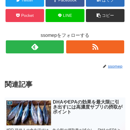
Pocket
LINE
コピー
ssomepをフォローする
ssomep
関連記事
DHAやEPAの効果を最大限に引
体
き出すには高濃度サプリの摂取が
ポイント